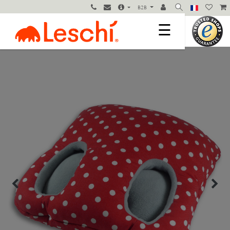
B2B
☰