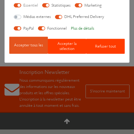
Essentiel
Statistiques
Marketing
Consignes-de-sécurité-et-mode-d’emploi.pdf
Médias externes
DHL Preferred Delivery
PayPal
Fonctionnel
Plus de détails
Les clients Leschi ont également apprécié
Accepter la
Accepter tous les
Refuser tout
sélection
Inscription Newsletter
Nous communiquons régulièrement
des informations sur les nouveaux
S’inscrire maintenant
produits et les offres spéciales.
L’inscription à la newsletter peut être
annulée à tout moment et sans frais.