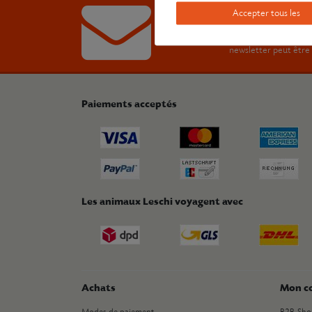
Inscriptio
Accepter tous les
Nous communiquons rég
newsletter peut être 
Paiements acceptés
Les animaux Leschi voyagent avec
Achats
Mon c