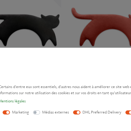
hauffant | Minina le chat | debout |
Coussin chauffant | Minina le chat | 
ouleur : Minuit
grand
, Couleur : Chaleur du foyer
€ *
39,90 € *
Certains d'entre eux sont essentiels, d'autres nous aident à améliorer ce site web 
A
hors
Frais de livraison
*
avec TVA
hors
Frais de livraison
formations sur notre utilisation des cookies et sur vos droits en tant qu'utilisateur
entions légales
Marketing
Médias externes
DHL Preferred Delivery