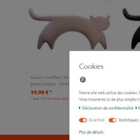
Cookies
Coussin chauffant | Minina le chat | debout |
Coussin c
grand
, Couleur : Corail
grand
, C
39,90 € *
39,90 
Notre site web utilise des cookies. 
*
avec TVA
hors
Frais de livraison
*
avec TV
Vous trouverez ici de plus amples in
Déclaration de confidentialité
M
Essentiel
Statistiques
Plus de détails