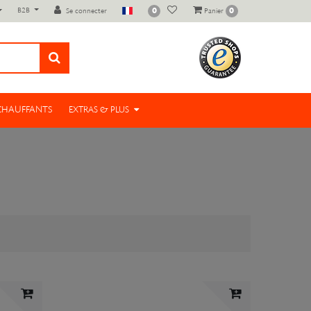
B2B
0
0
Se connecter
Panier
 CHAUFFANTS
EXTRAS & PLUS