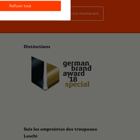
Refuser tout
S’inscrire maintenant
inscription à la
Distinctions
Suis les empreintes des troupeaux
Leschi