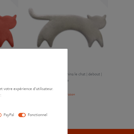
debout |
Coussin chauffant | Minina le chat | debout |
grand
, Couleur : Brume
39,90 € *
et votre expérience d'utilisateur.
*
avec TVA
hors
Frais de livraison
:
PayPal
Fonctionnel