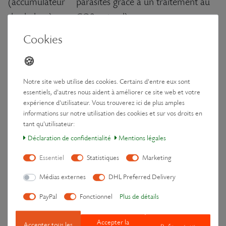
(accumulateur
parasites grâce à un traitement au
de chaleur) :
CO2 naturel)
Fil de voile ultra résistant pour des
Cookies
Fil à coudre :
coutures durables
Carton 100% recyclé (entièrement
Emballage :
recyclable)
Notre site web utilise des cookies. Certains d'entre eux sont
essentiels, d'autres nous aident à améliorer ce site web et votre
expérience d'utilisateur. Vous trouverez ici de plus amples
Spécifications
informations sur notre utilisation des cookies et sur vos droits en
tant qu'utilisateur:
Dimensions (LxlxH)
Déclaration de confidentialité
Mentions légales
env. 50 × 10 × 4 cm
:
Essentiel
Statistiques
Marketing
Poids :
env. 590 g
Médias externes
DHL Preferred Delivery
Conçu à Berlin, fabriqué en
Origine :
PayPal
Fonctionnel
Plus de détails
Europe
Accepter la
Accepter tous les