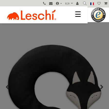
B2B
☰