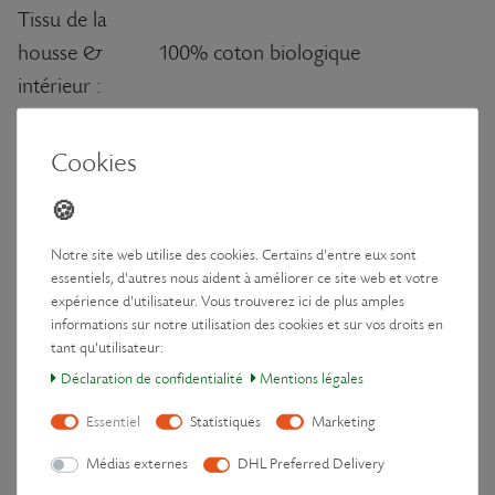
Tissu de la
housse &
100% coton biologique
intérieur :
Garnissage
100% blé biologique (naturel, 100%
(accumulateur
sans parasites grâce à un traitement
Cookies
de chaleur) :
naturel au CO2)
Fil de voile ultra-résistant pour des
Fil de couture :
coutures durables
Notre site web utilise des cookies. Certains d'entre eux sont
essentiels, d'autres nous aident à améliorer ce site web et votre
Carton 100% recyclé (entièrement
expérience d'utilisateur. Vous trouverez ici de plus amples
Emballage :
recyclable)
informations sur notre utilisation des cookies et sur vos droits en
tant qu'utilisateur:
Déclaration de confidentialité
Mentions légales
Spécifications
Essentiel
Statistiques
Marketing
Dimensions de la surface
env. 40 × 14 × 4 cm
Médias externes
DHL Preferred Delivery
(L×l×H) :