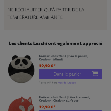
NE RÉCHAUFFER QU'À PARTIR DE LA
TEMPÉRATURE AMBIANTE
Les clients Leschi ont également apprécié
Coussin chauffant | Bao le panda
,
Couleur : Minuit
39,90 € *
Dans le panier
*
avec TVA
hors
Frais de livraison
Coussin chauffant | Luca le renard
,
Couleur : Chaleur du foyer
39,90 € *