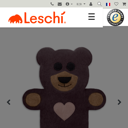
B2B
☰