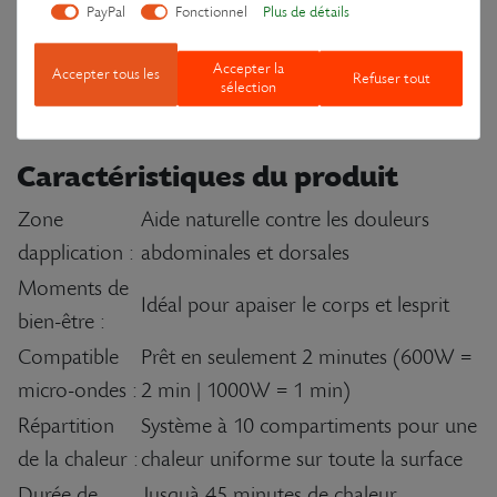
PayPal
Fonctionnel
Plus de détails
Poids :
env. 590 g
Conçu à Berlin, fabriqué
Accepter la
Origine :
Accepter tous les
Refuser tout
sélection
en Europe
Caractéristiques du produit
Zone
Aide naturelle contre les douleurs
dapplication :
abdominales et dorsales
Moments de
Idéal pour apaiser le corps et lesprit
bien-être :
Compatible
Prêt en seulement 2 minutes (600W =
micro-ondes :
2 min | 1000W = 1 min)
Répartition
Système à 10 compartiments pour une
de la chaleur :
chaleur uniforme sur toute la surface
Durée de
Jusquà 45 minutes de chaleur