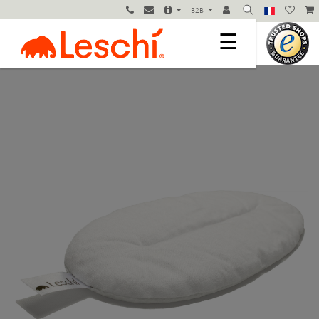
B2B
☰