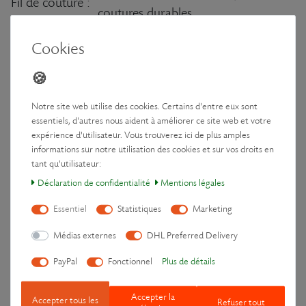
Fil de couture :
coutures durables
Carton 100% recyclé (entièrement
Emballage :
Cookies
recyclable)
Spécifications
Notre site web utilise des cookies. Certains d'entre eux sont
essentiels, d'autres nous aident à améliorer ce site web et votre
Dimensions de la surface
expérience d'utilisateur. Vous trouverez ici de plus amples
env. 60 × 28 × 4 cm
informations sur notre utilisation des cookies et sur vos droits en
(L×l×H) :
tant qu'utilisateur:
Poids :
env. 860 g
Déclaration de confidentialité
Mentions légales
Conçu à Berlin, fabriqué
Origine :
Essentiel
Statistiques
Marketing
en Europe
Médias externes
DHL Preferred Delivery
PayPal
Fonctionnel
Plus de détails
Caractéristiques du produit
Zone
Détente profonde des épaules et des
Accepter la
Accepter tous les
Refuser tout