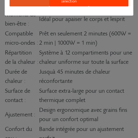
sélection
dapplication :
muscles du cou
Moments de
Idéal pour apaiser le corps et lesprit
bien-être :
Compatible
Prêt en seulement 2 minutes (600W =
micro-ondes :
2 min | 1000W = 1 min)
Répartition
Système à 12 compartiments pour une
de la chaleur :
chaleur uniforme sur toute la surface
Durée de
Jusquà 45 minutes de chaleur
chaleur :
réconfortante
Surface de
Surface extra-large pour un contact
contact :
thermique complet
Design ergonomique avec grains fins
Ajustement :
pour un confort optimal
Confort du
Bande intégrée pour un ajustement