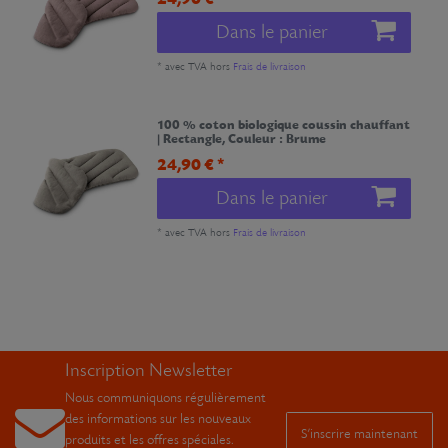
Dans le panier
*
avec TVA
hors
Frais de livraison
100 % coton biologique coussin chauffant
| Rectangle
, Couleur : Brume
24,90 € *
Dans le panier
*
avec TVA
hors
Frais de livraison
Inscription Newsletter
Nous communiquons régulièrement
des informations sur les nouveaux
S’inscrire maintenant
produits et les offres spéciales.