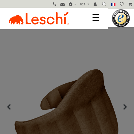
B2B
☰