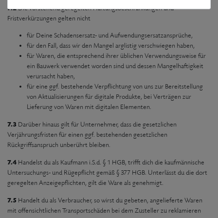
7.2
Die vorstehend geregelten Haftungsbeschränkungen und
Fristverkürzungen gelten nicht
für Deine Schadensersatz- und Aufwendungsersatzansprüche,
für den Fall, dass wir den Mangel arglistig verschwiegen haben,
für Waren, die entsprechend ihrer üblichen Verwendungsweise für
ein Bauwerk verwendet worden sind und dessen Mangelhaftigkeit
verursacht haben,
für eine ggf. bestehende Verpflichtung von uns zur Bereitstellung
von Aktualisierungen für digitale Produkte, bei Verträgen zur
Lieferung von Waren mit digitalen Elementen.
7.3
Darüber hinaus gilt für Unternehmer, dass die gesetzlichen
Verjährungsfristen für einen ggf. bestehenden gesetzlichen
Rückgriffsanspruch unberührt bleiben.
7.4
Handelst du als Kaufmann i.S.d. § 1 HGB, trifft dich die kaufmännische
Untersuchungs- und Rügepflicht gemäß § 377 HGB. Unterlässt du die dort
geregelten Anzeigepflichten, gilt die Ware als genehmigt.
7.5
Handelt du als Verbraucher, so wirst du gebeten, angelieferte Waren
mit offensichtlichen Transportschäden bei dem Zusteller zu reklamieren