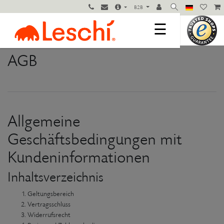
B2B
☰
AGB
Allgemeine
Geschäftsbedingungen mit
Kundeninformationen
Inhaltsverzeichnis
Geltungsbereich
Vertragsschluss
Widerrufsrecht