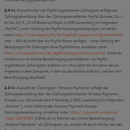
Willenserklärung gebunden bist.
2.4
Bei Auswahl einer von PayPal angebotenen Zahlungsart erfolgt die
Zahlungsabwicklung über den Zahlungsdienstleister PayPal (Europe) S.à r.l.
et Cie, S.C.A., 22-24 Boulevard Royal, L-2449 Luxemburg (im Folgenden:
„PayPal“), unter Geltung der PayPal-Nutzungsbedingungen, einsehbar
unter
https://www.paypal.com
/de
/legalhub
/paypal
/useragreement-full
oder – falls du nicht über ein PayPal-Konto verfügst – unter Geltung der
Bedingungen für Zahlungen ohne PayPal-Konto, einsehbar unter
https://www.paypal.com
/de
/legalhub
/paypal
/privacywax-full
. Zahlst du
mittels einer im Online-Bestellvorgang auswählbaren von PayPal
angebotenen Zahlungsart, erklären wir schon jetzt die Annahme deines
Angebots in dem Zeitpunkt, in dem du den Button anklickst, welcher den
Bestellvorgang abschließt.
2.5
Bei Auswahl der Zahlungsart "Amazon Payments" erfolgt die
Zahlungsabwicklung über den Zahlungsdienstleister Amazon Payments
Europe s.c.a., 38 avenue John F. Kennedy, L-1855 Luxemburg (im Folgenden:
„Amazon“), unter Geltung der Amazon Payments Europe
Nutzungsvereinbarung, einsehbar unter
https://payments.amazon.de
/help
/201751590
. Wählst du im Rahmen des Online-Bestellvorgangs
„Amazon Payments“ als Zahlungsart aus, erteilst du durch Klicken des den