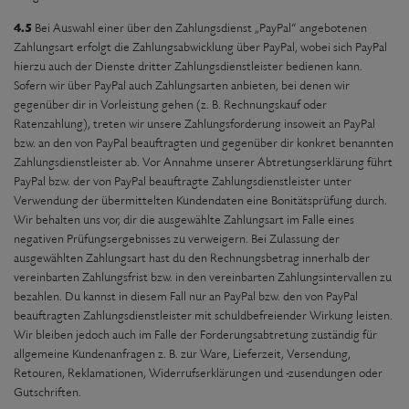
4.5
Bei Auswahl einer über den Zahlungsdienst „PayPal“ angebotenen
Zahlungsart erfolgt die Zahlungsabwicklung über PayPal, wobei sich PayPal
hierzu auch der Dienste dritter Zahlungsdienstleister bedienen kann.
Sofern wir über PayPal auch Zahlungsarten anbieten, bei denen wir
gegenüber dir in Vorleistung gehen (z. B. Rechnungskauf oder
Ratenzahlung), treten wir unsere Zahlungsforderung insoweit an PayPal
bzw. an den von PayPal beauftragten und gegenüber dir konkret benannten
Zahlungsdienstleister ab. Vor Annahme unserer Abtretungserklärung führt
PayPal bzw. der von PayPal beauftragte Zahlungsdienstleister unter
Verwendung der übermittelten Kundendaten eine Bonitätsprüfung durch.
Wir behalten uns vor, dir die ausgewählte Zahlungsart im Falle eines
negativen Prüfungsergebnisses zu verweigern. Bei Zulassung der
ausgewählten Zahlungsart hast du den Rechnungsbetrag innerhalb der
vereinbarten Zahlungsfrist bzw. in den vereinbarten Zahlungsintervallen zu
bezahlen. Du kannst in diesem Fall nur an PayPal bzw. den von PayPal
beauftragten Zahlungsdienstleister mit schuldbefreiender Wirkung leisten.
Wir bleiben jedoch auch im Falle der Forderungsabtretung zuständig für
allgemeine Kundenanfragen z. B. zur Ware, Lieferzeit, Versendung,
Retouren, Reklamationen, Widerrufserklärungen und -zusendungen oder
Gutschriften.