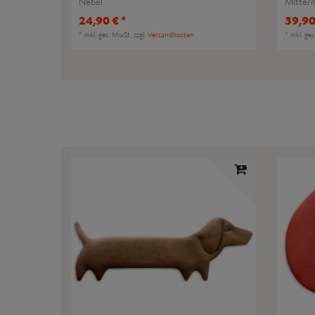
Nebel
Mitter
24,90 € *
39,90
*
inkl. ges. MwSt.
zzgl.
Versandkosten
*
inkl. ge