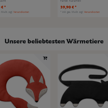
nacht
Farbe: Karamell
 € *
39,90 € *
s. MwSt.
zzgl.
Versandkosten
*
inkl. ges. MwSt.
zzgl.
Versandkosten
Unsere beliebtesten Wärmetiere