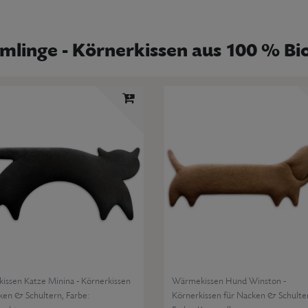
inge - Körnerkissen aus 100 % Bi
ssen Katze Minina - Körnerkissen
Wärmekissen Hund Winston -
ken & Schultern
, Farbe:
Körnerkissen für Nacken & Schulte