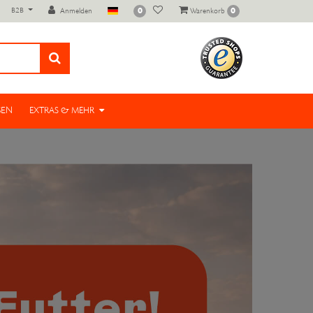
B2B
0
0
Anmelden
Warenkorb
SEN
EXTRAS & MEHR