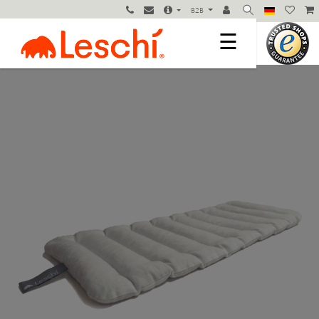
B2B
☰