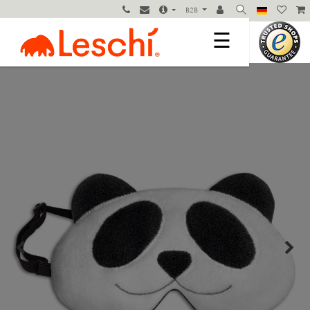
B2B
☰