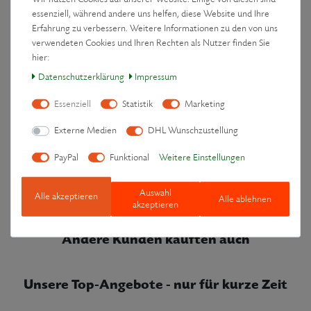
essenziell, während andere uns helfen, diese Website und Ihre
Erfahrung zu verbessern. Weitere Informationen zu den von uns
verwendeten Cookies und Ihren Rechten als Nutzer finden Sie
hier:
Daten­schutz­erklärung
Impressum
Downloads
Essenziell
Statistik
Marketing
Hersteller
Externe Medien
DHL Wunschzustellung
PayPal
Funktional
Weitere Einstellungen
Sicherheitshinweise-und-Gebrauchsanleitung.pdf
Auswahl
Alle akzeptieren
Alle ablehnen
akzeptieren
Andere Kunden kauften auch
Unsere Top-Angebote - nur für kurze Zeit