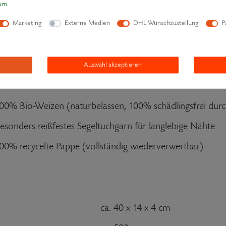
sum
d Hingabe entwickelt.
Marketing
Externe Medien
DHL Wunschzustellung
P
Auswahl akzeptieren
00% Bio-Baumwolle
00% Bio-Weizen (naturbelassen, 100% schädlingsfrei dur
esonders reißfestes Segeltuchgarn für langlebige Nähte
00% recycelte Pappe (vollständig wiederverwertbar)
ca. 40 x 14 x 4 cm