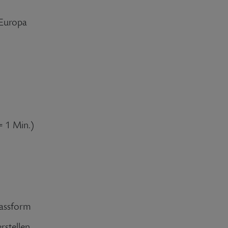
n Europa
= 1 Min.)
Passform
rstellen