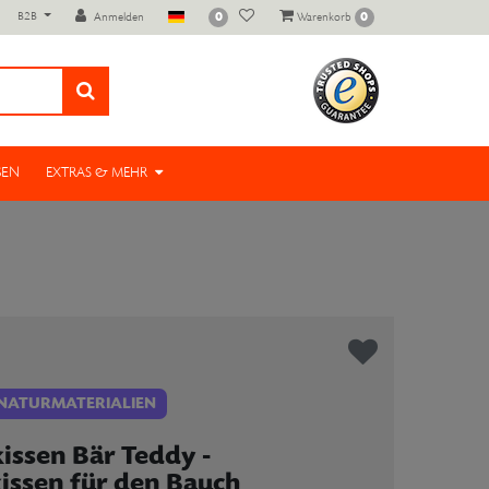
B2B
0
0
Anmelden
Warenkorb
SEN
EXTRAS & MEHR
 NATURMATERIALIEN
ssen Bär Teddy -
issen für den Bauch