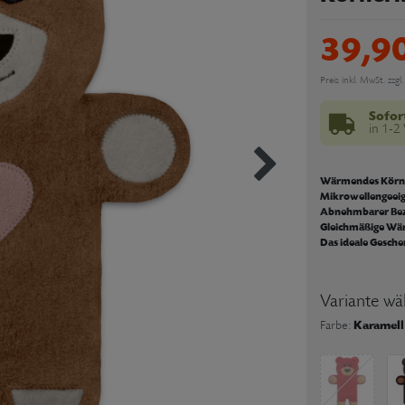
39,9
Preis inkl. MwSt. zzgl.
Sofor
in 1-2
Wärmendes Körn
Mikrowellengeei
Abnehmbarer Be
Gleichmäßige Wä
Das ideale Gesch
Variante wä
Karamell
Farbe: