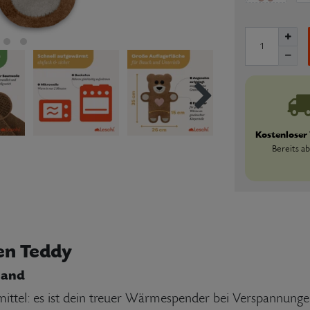
Kostenloser
Bereits ab
en Teddy
hand
smittel: es ist dein treuer Wärmespender bei Verspannu