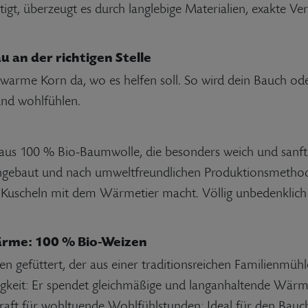
rtigt, überzeugt es durch langlebige Materialien, exakte V
 an der richtigen Stelle
 warme Korn da, wo es helfen soll. So wird dein Bauch o
und wohlfühlen.
 aus 100 % Bio-Baumwolle, die besonders weich und sanft
gebaut und nach umweltfreundlichen Produktionsmethoden v
che Kuscheln mit dem Wärmetier macht. Völlig unbedenklich
ärme: 100 % Bio-Weizen
gefüttert, der aus einer traditionsreichen Familienmühle
igkeit: Er spendet gleichmäßige und langanhaltende Wärm
rkraft für wohltuende Wohlfühlstunden: Ideal für den Bau