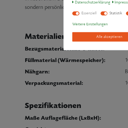
Daten­schutz­erklärung
Impres
sondern persönliche Begleiter: mit Sorgfalt un
Essenziell
Statistik
Weitere Einstellungen
Materialien
Alle akzeptieren
Bezugsmaterial Hülle & Inlett:
1
Füllmaterial (Wärmespeicher):
1
Nähgarn:
B
Verpackungsmaterial:
1
Spezifikationen
Maße Auflagefläche (LxBxH):