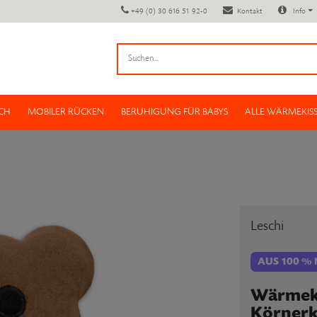
+49 (0) 30 616 51 92-0
Kontakt
Info
CH
MOBILER RÜCKEN
BERUHIGUNG FÜR BABYS
ALLE WÄRMEKIS
Leschi
AUS 100 %
Wärmeki
Körnerk