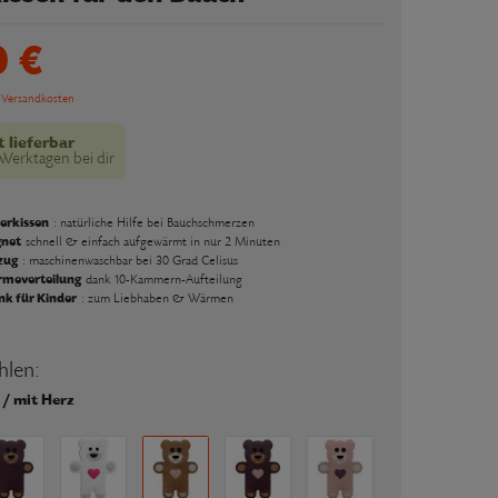
0 €
Versandkosten
t lieferbar
 Werktagen bei dir
erkissen
: natürliche Hilfe bei Bauchschmerzen
gnet
schnell & einfach aufgewärmt in nur 2 Minuten
zug
: maschinenwaschbar bei 30 Grad Celisus
rmeverteilung
dank 10-Kammern-Aufteilung
enk für Kinder
: zum Liebhaben & Wärmen
hlen:
 / mit Herz