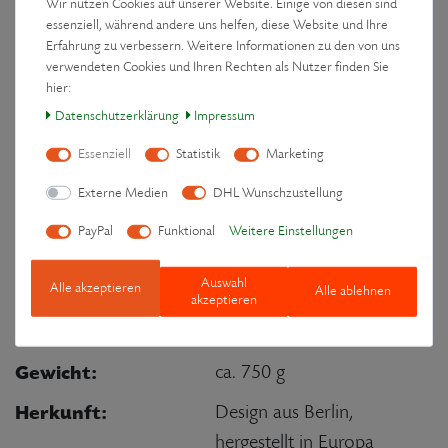
Wir nutzen Cookies auf unserer Website. Einige von diesen sind
Segeltuchgarn für
essenziell, während andere uns helfen, diese Website und Ihre
Erfahrung zu verbessern. Weitere Informationen zu den von uns
langlebige Nähte
verwendeten Cookies und Ihren Rechten als Nutzer finden Sie
Verpackungsmaterial:
100% recycelte Pappe
hier:
Daten­schutz­erklärung
Impressum
(vollständig
wiederverwertbar)
Essenziell
Statistik
Marketing
Externe Medien
DHL Wunschzustellung
Spezifikationen
PayPal
Funktional
Weitere Einstellungen
Maße
ca. 47 x 10 x 4 cm
Auswahl
Alle akzeptieren
Alle ablehnen
Auflagefläche
akzeptieren
(LxBxH):
Gewicht:
ca. 750 g
Herkunft:
Design aus Berlin,
hergestellt in Europa