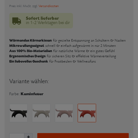
Preis inkl. MwSt. zzgl.
Versandkosten
Sofort lieferbar
in 1-2 Werktagen bei dir
Wärmendes Körnerkissen
für gezielte Entspannung an Schultern & Nacken
Mikrowellengeeignet
schnell & einfach aufgewärmt in nur 2 Minuten
Aus 100% Bio-Materialien
für natürliche Wärme & ein gutes Gefühl
Ergonomisches Design
für sicheren Sitz & effektive Wärmeverteilung
Ein liebevolles Geschenk
für Frostbeulen & Wellnessfans
Variante wählen:
Kaminfeuer
Farbe: