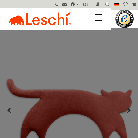
B2B
☰