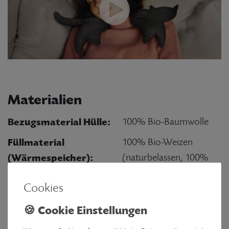
Materialien
Bezugsmaterial Hülle:
100% Bio-Baumwolle
Füllmaterial
100% Bio-Weizen
(Wärmespeicher):
(naturbelassen, 100%
schädlingsfrei durch
Cookies
natürliche CO2-
Behandlung)
Nähgarn:
Besonders reißfestes