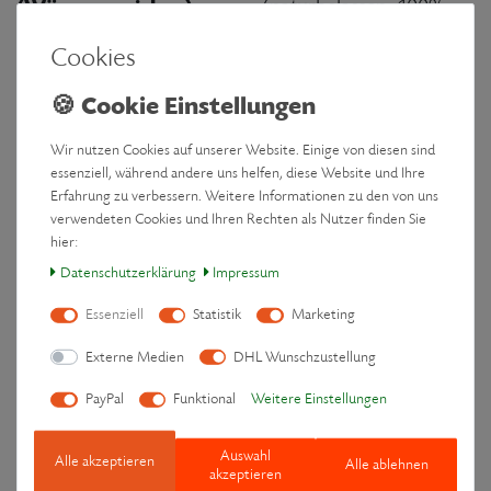
(Wärmespeicher):
(naturbelassen, 100%
schädlingsfrei durch
Cookies
natürliche CO2-
Behandlung)
Nähgarn:
Besonders reißfestes
Wir nutzen Cookies auf unserer Website. Einige von diesen sind
essenziell, während andere uns helfen, diese Website und Ihre
Segeltuchgarn für
Erfahrung zu verbessern. Weitere Informationen zu den von uns
langlebige Nähte
verwendeten Cookies und Ihren Rechten als Nutzer finden Sie
hier:
Verpackungsmaterial:
100% recycelte Pappe
Daten­schutz­erklärung
Impressum
(vollständig
Essenziell
Statistik
Marketing
wiederverwertbar)
Externe Medien
DHL Wunschzustellung
PayPal
Funktional
Weitere Einstellungen
Spezifikationen
Maße
ca. 50 x 20 x 4 cm
Auswahl
Alle akzeptieren
Alle ablehnen
akzeptieren