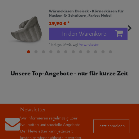
Wärmekissen Dreieck - Körnerkissen für
Nacken & Schultern
, Farbe: Nebel
29,90 € *
In den Warenkorb
*
inkl. ges. MwSt.
zzgl.
Versandkosten
Unsere Top-Angebote - nur für kurze Zeit
Newsletter
Wir informieren regelmäßig über
Neuheiten und spezielle Angebote.
Jetzt anmelden
Der Newsletter kann jederzeit
kostenlos wieder abbestellt werden.