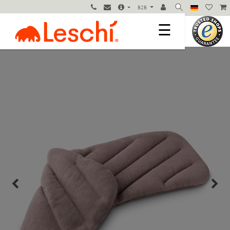
B2B
☰