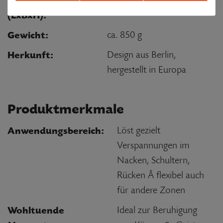
Auflagefläche
(LxBxH):
Gewicht:
ca. 850 g
Herkunft:
Design aus Berlin,
hergestellt in Europa
Produktmerkmale
Anwendungsbereich:
Löst gezielt
Verspannungen im
Nacken, Schultern,
Rücken Â flexibel auch
für andere Zonen
Wohltuende
Ideal zur Beruhigung