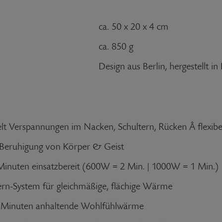
ca. 50 x 20 x 4 cm
ca. 850 g
Design aus Berlin, hergestellt i
elt Verspannungen im Nacken, Schultern, Rücken Â flexib
r Beruhigung von Körper & Geist
Minuten einsatzbereit (600W = 2 Min. | 1000W = 1 Min.)
n-System für gleichmäßige, flächige Wärme
5 Minuten anhaltende Wohlfühlwärme