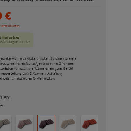
0 €
Versandkosten
t lieferbar
 Werktagen bei dir
 gezielte Wärme an Rücken, Nacken, Schultern & mehr
gnet
schnell & einfach aufgewärmt in nur 2 Minuten
terialien
für natürliche Wärme & ein gutes Gefühl
rmeverteilung
dank 8-Kammern-Aufteilung
eschenk
für Frostbeulen & Wellnessfans
hlen:
ne