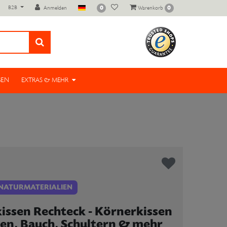
B2B
0
0
Anmelden
Warenkorb
SEN
EXTRAS & MEHR
 NATURMATERIALIEN
ssen Rechteck - Körnerkissen
ken, Bauch, Schultern & mehr