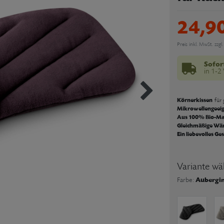
24,9
Preis inkl. MwSt. zzgl.
Sofor
in 1-2
Körnerkissen
für
Mikrowellengeei
Aus 100% Bio-Ma
Gleichmäßige Wä
Ein liebevolles G
Variante wä
Aubergi
Farbe: