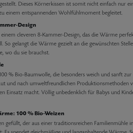
gestellt. Dieses Körnerkissen ist somit nicht einfach nur 
in zu einem entspannenden Wohlfühlmoment begleitet.
ammer-Design
 einem cleveren 8-Kammer-Design, das die Wärme perfekt 
oll. So gelangt die Wärme gezielt an die gewünschten St
 wo du sie brauchst.
le
100 % Bio-Baumwolle, die besonders weich und sanft zur
ut und nach umweltfreundlichen Produktionsmethoden vera
chen Einsatz macht. Völlig unbedenklich für Babys und Kind
ärme: 100 % Bio-Weizen
efüllt, der aus einer traditionsreichen Familienmühle in
ft: Es spendet gleichmäßige und langanhaltende Wärme. S