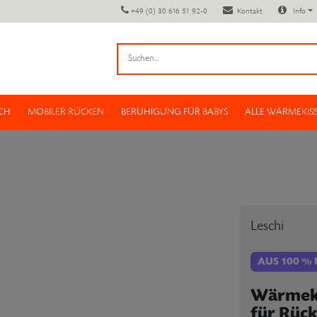
+49 (0) 30 616 51 92-0
Kontakt
Info
CH
MOBILER RÜCKEN
BERUHIGUNG FÜR BABYS
ALLE WÄRMEKIS
Leschi
AUS 100 %
Wärmeki
für Rüc