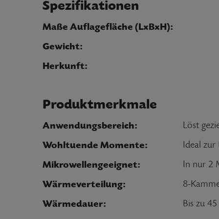
Spezifikationen
Maße Auflagefläche (LxBxH):
Gewicht:
Herkunft:
Produktmerkmale
Anwendungsbereich:
Löst gezi
Wohltuende Momente:
Ideal zu
Mikrowellengeeignet:
In nur 2 
Wärmeverteilung:
8-Kammer
Wärmedauer:
Bis zu 4