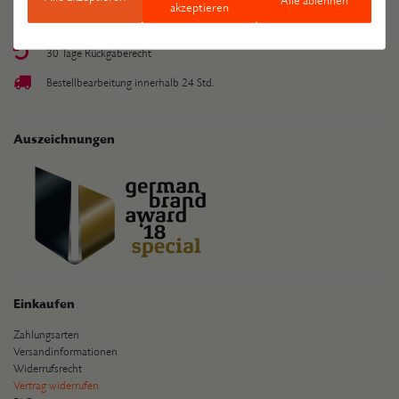
Alle ablehnen
akzeptieren
Kostenlose Lieferung ab 49 €
30 Tage Rückgaberecht
Bestellbearbeitung innerhalb 24 Std.
Auszeichnungen
Einkaufen
Zahlungsarten
Versandinformationen
Widerrufsrecht
Vertrag widerrufen