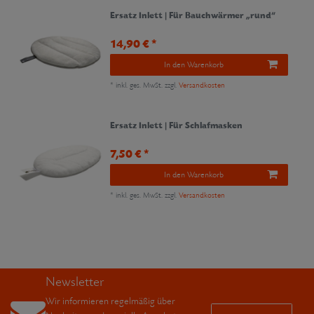
Ersatz Inlett | Für Bauchwärmer „rund“
14,90 € *
In den Warenkorb
*
inkl. ges. MwSt.
zzgl.
Versandkosten
Ersatz Inlett | Für Schlafmasken
7,50 € *
In den Warenkorb
*
inkl. ges. MwSt.
zzgl.
Versandkosten
Newsletter
Wir informieren regelmäßig über