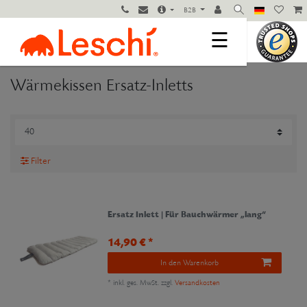
B2B
☰
Wärmekissen Ersatz-Inletts
Filter
Ersatz Inlett | Für Bauchwärmer „lang“
14,90 € *
In den Warenkorb
*
inkl. ges. MwSt.
zzgl.
Versandkosten